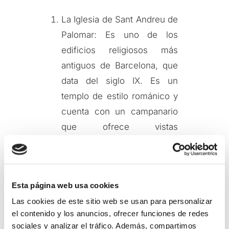
La Iglesia de Sant Andreu de
Palomar: Es uno de los
edificios religiosos más
antiguos de Barcelona, que
data del siglo IX. Es un
templo de estilo románico y
cuenta con un campanario
que ofrece vistas
panorámicas del barrio.
El Monumento a Rafael
Casanova: Es un
Esta página web usa cookies
monumento situado en la
Las cookies de este sitio web se usan para personalizar
Plaza del Mercadal, que
el contenido y los anuncios, ofrecer funciones de redes
sociales y analizar el tráfico. Además, compartimos
homenajea al conseller en