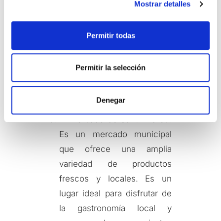
Mostrar detalles
o
un amplio parque público
n
que cuenta con una gran
s
variedad de zonas verdes,
Permitir todas
e
áreas deportivas y juegos
n
t
infantiles. Es un lugar ideal
Permitir la selección
i
para disfrutar de un día al
m
aire libre en familia.
i
Denegar
e
El Mercado de Sant Andreu:
n
Es un mercado municipal
t
o
que ofrece una amplia
variedad de productos
frescos y locales. Es un
lugar ideal para disfrutar de
la gastronomía local y