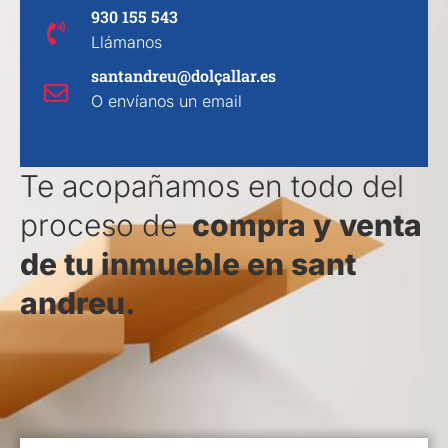
930 155 543
Llámanos
santandreu@dolçallar.es
O envíanos un email
Te acopañamos en todo del
proceso de
compra y venta
de tu inmueble en sant
andreu.