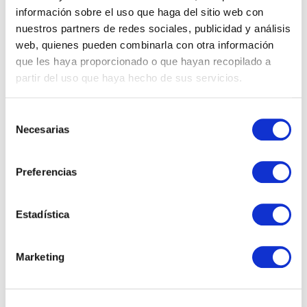
información sobre el uso que haga del sitio web con
cap de Barcelona durante el
nuestros partners de redes sociales, publicidad y análisis
sitio de 1714. Es un lugar
web, quienes pueden combinarla con otra información
simbólico para los catalanes
que les haya proporcionado o que hayan recopilado a
partir del uso que haya hecho de sus servicios.
y un punto de referencia en
el barrio.
S
Necesarias
e
La Torre de l’Aigua: Es una
l
antigua torre de agua de
e
Preferencias
estilo modernista, construida
c
en 1907. Actualmente es un
c
i
Estadística
centro cultural que ofrece
ó
una amplia variedad de
n
Marketing
actividades y exposiciones.
d
e
El Parque de la Pegaso: Es
c