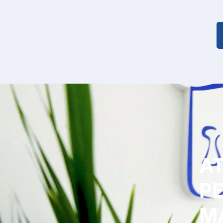
A
P
M