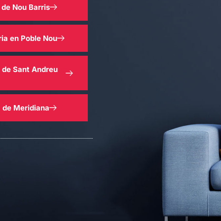
 de Nou Barris
ria en Poble Nou
a de Sant Andreu
a de Meridiana