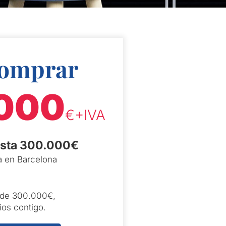
Comprar
000
€+IVA
asta 300.000€
a en Barcelona
 de 300.000€,
ios contigo.