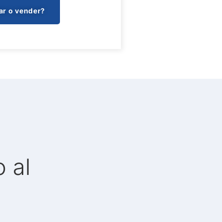
ar o vender?
 al