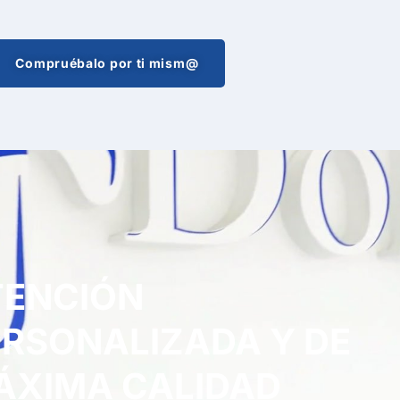
Compruébalo por ti mism@
TENCIÓN
ERSONALIZADA Y DE
ÁXIMA CALIDAD