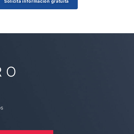
Solicita información gratuita
 O
os