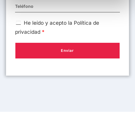
t
o
He leído y acepto la
Política de
privacidad
*
Enviar