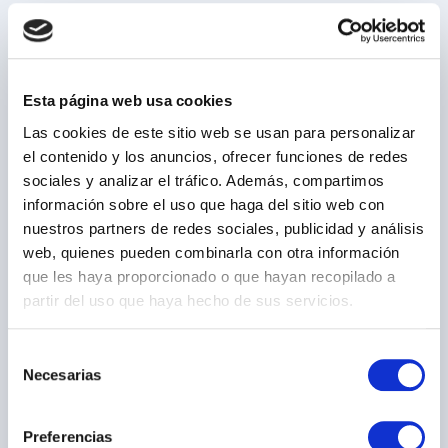
Dónde nos puedes encontrar
Nuestras oficinas
Esta página web usa cookies
Las cookies de este sitio web se usan para personalizar
el contenido y los anuncios, ofrecer funciones de redes
Sagrera
sociales y analizar el tráfico. Además, compartimos
información sobre el uso que haga del sitio web con
Sant Andreu
nuestros partners de redes sociales, publicidad y análisis
web, quienes pueden combinarla con otra información
que les haya proporcionado o que hayan recopilado a
Felip II
partir del uso que haya hecho de sus servicios.
Nou Barris
S
Necesarias
e
Clot
l
e
Preferencias